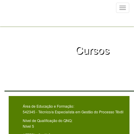
Toggl
naviga
Cursos
Área de Educação e Formação:
542345 - Técnico/a Especialista em Gestão do Processo Têxtil
Nível de Qualificação do QNQ:
Nível 5